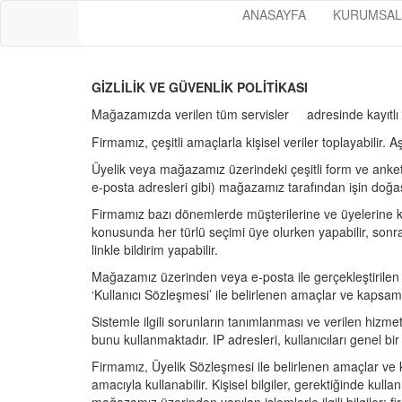
ANASAYFA
KURUMSAL
GİZLİLİK VE GÜVENLİK POLİTİKASI
Mağazamızda verilen tüm servisler adresinde kayıtlı
Firmamız, çeşitli amaçlarla kişisel veriler toplayabilir. A
Üyelik veya mağazamız üzerindeki çeşitli form ve anketleri
e-posta adresleri gibi) mağazamız tarafından işin doğa
Firmamız bazı dönemlerde müşterilerine ve üyelerine kamp
konusunda her türlü seçimi üye olurken yapabilir, sonras
linkle bildirim yapabilir.
Mağazamız üzerinden veya e-posta ile gerçekleştirilen o
‘Kullanıcı Sözleşmesi’ ile belirlenen amaçlar ve kapsam
Sistemle ilgili sorunların tanımlanması ve verilen hizmet
bunu kullanmaktadır. IP adresleri, kullanıcıları genel b
Firmamız, Üyelik Sözleşmesi ile belirlenen amaçlar ve k
amacıyla kullanabilir. Kişisel bilgiler, gerektiğinde kull