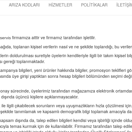
ARIZA KODLARI
HİZMETLER
POLİTİKALAR
İLETİŞİ
firmamıza aittir ve firmamız tarafından işletilir.
servis
şağıda, toplanan kişisel verilerin nasıl ve ne şekilde toplandığı, bu verile
n doldurulması suretiyle üyelerin kendileriyle ilgili bir takım kişisel bilg
sı gereği toplanmaktadır.
anya bilgileri, yeni ürünler hakkında bilgiler, promosyon teklifleri gönd
ında üye girişi yaptıktan sonra hesap bilgileri bölümünden seçimi değişti
nay sürecinde, üyelerimiz tarafından mağazamıza elektronik ortamdan ilet
 dışında üçüncü kişilere açıklanmayacaktır.
 ile ilgili çıkabilecek sorunların veya uyuşmazlıkların hızla çözülmesi iç
ir şekilde tanımlamak ve kapsamlı demografik bilgi toplamak amacıyla da ku
apsam dışında da, talep edilen bilgileri kendisi veya işbirliği içinde o
anıcıyla temas kurmak için de kullanılabilir. Firmamız tarafından talep edil