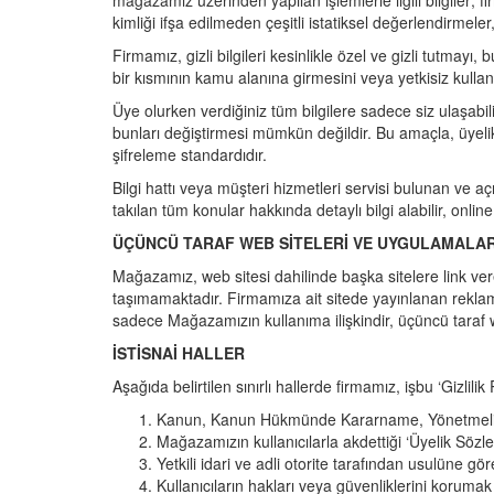
mağazamız üzerinden yapılan işlemlerle ilgili bilgiler; f
kimliği ifşa edilmeden çeşitli istatiksel değerlendirmeler
Firmamız, gizli bilgileri kesinlikle özel ve gizli tutma
bir kısmının kamu alanına girmesini veya yetkisiz kullan
Üye olurken verdiğiniz tüm bilgilere sadece siz ulaşabilir 
bunları değiştirmesi mümkün değildir. Bu amaçla, üyelik
şifreleme standardıdır.
Bilgi hattı veya müşteri hizmetleri servisi bulunan ve açı
takılan tüm konular hakkında detaylı bilgi alabilir, onlin
ÜÇÜNCÜ TARAF WEB SİTELERİ VE UYGULAMALA
Mağazamız, web sitesi dahilinde başka sitelere link verebi
taşımamaktadır. Firmamıza ait sitede yayınlanan reklamlar,
sadece Mağazamızın kullanıma ilişkindir, üçüncü taraf 
İSTİSNAİ HALLER
Aşağıda belirtilen sınırlı hallerde firmamız, işbu ‘Gizlilik
Kanun, Kanun Hükmünde Kararname, Yönetmelik vb y
Mağazamızın kullanıcılarla akdettiği ‘Üyelik Söz
Yetkili idari ve adli otorite tarafından usulüne gö
Kullanıcıların hakları veya güvenliklerini korumak 