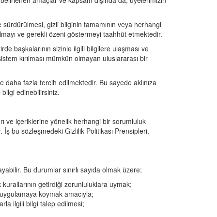
ile belirlenen amaçlar ve kapsam dışında da, üyelerimizin
ve sürdürülmesi, gizli bilginin tamamının veya herhangi
 almayı ve gerekli özeni göstermeyi taahhüt etmektedir.
rde başkalarının sizinle ilgili bilgilere ulaşması ve
u sistem kırılması mümkün olmayan uluslararası bir
üzde daha fazla tercih edilmektedir. Bu sayede aklınıza
ilgi edinebilirsiniz.
arı ve içeriklerine yönelik herhangi bir sorumluluk
. İş bu sözleşmedeki Gizlilik Politikası Prensipleri,
klayabilir. Bu durumlar sınırlı sayıda olmak üzere;
urallarının getirdiği zorunluluklara uymak;
arı uygulamaya koymak amacıyla;
a ilgili bilgi talep edilmesi;