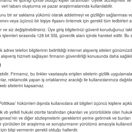
irmamız ve işbirliği içinde olduğu kişiler tarafından ‘Üyelik Sözleşmesi’ 
, veri tabanı oluşturma ve pazar araştırmalarında kullanılabilir.
yı, bunu bir sır saklama yükümü olarak addetmeyi ve gizliliğin sağlanması 
ımını veya üçüncü bir kişiye ifşasını önlemek için gerekli tüm tedbirleri
ve siz değiştirebilirsiniz. Üye giriş bilgilerinizi güvenli koruduğunuz takti
 işlemleri sırasında 128 bit SSL güvenlik alanı içinde hareket edilir. B
k adres telefon bilgilerinin belirtildiği internet alışveriş siteleri günüm
e alışveriş hizmeti sağlayan firmanın güvenilirliği konusunda daha sağlıklı b
R
lir. Firmamız, bu linkler vasıtasıyla erişilen sitelerin gizlilik uygulamal
 reklamcılık yapan iş ortaklarımız aracılığı ile kullanıcılarımıza dağıtılır
web sitelerini kapsamaz.
 Politikası’ hükümleri dışında kullanıcılara ait bilgileri üçüncü kişilere açı
etkili hukuki otorite tarafından çıkarılan ve yürürlülükte olan hukuk k
leşmesi’nin ve diğer sözleşmelerin gereklerini yerine getirmek ve bunl
re yürütülen bir araştırma ve soruşturmanın yürütümü amacıyla kullanıcılarl
için bilgi vermenin gerekli olduğu hallerdir.