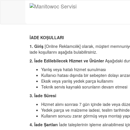
İADE KOŞULLARI
1. Giriş
[Online Reklamcılık] olarak, müşteri memnuniye
iade koşullarını aşağıda bulabilirsiniz.
2. İade Edilebilecek Hizmet ve Ürünler
Aşağıdaki duru
Yanlış veya hatalı hizmet sunulması
Kullanıcı hatası dışında bir sebepten dolayı arız
Eksik veya yanlış yedek parça kullanımı
Teknik servis kaynaklı sorunların devam etmesi
3. İade Süresi
Hizmet alımı sonrası 7 gün içinde iade veya düzel
Yedek parça ve malzeme iadesi, teslim tarihinden
Kullanım sonucu zarar görmüş veya montajı yapı
4. İade Şartları
İade taleplerinin işleme alınabilmesi içi