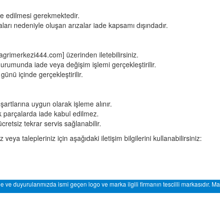
ade edilmesi gerekmektedir.
ları nedeniyle oluşan arızalar iade kapsamı dışındadır.
agrimerkezi444.com] üzerinden iletebilirsiniz.
rumunda iade veya değişim işlemi gerçekleştirilir.
ünü içinde gerçekleştirilir.
artlarına uygun olarak işleme alınır.
ek parçalarda iade kabul edilmez.
etsiz tekrar servis sağlanabilir.
veya talepleriniz için aşağıdaki iletişim bilgilerini kullanabilirsiniz:
e ve duyurularımızda ismi geçen logo ve marka ilgili firmanın tescilli markasıdır. Ma