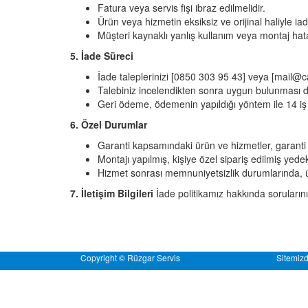
Fatura veya servis fişi ibraz edilmelidir.
Ürün veya hizmetin eksiksiz ve orijinal haliyle i
Müşteri kaynaklı yanlış kullanım veya montaj hata
5. İade Süreci
İade taleplerinizi [0850 303 95 43] veya [mail@c
Talebiniz incelendikten sonra uygun bulunması du
Geri ödeme, ödemenin yapıldığı yöntem ile 14 iş g
6. Özel Durumlar
Garanti kapsamındaki ürün ve hizmetler, garanti ş
Montajı yapılmış, kişiye özel sipariş edilmiş yed
Hizmet sonrası memnuniyetsizlik durumlarında, ücr
7. İletişim Bilgileri
İade politikamız hakkında sorularınız 
Copyright © Rüzgar Servis
Sitemizd