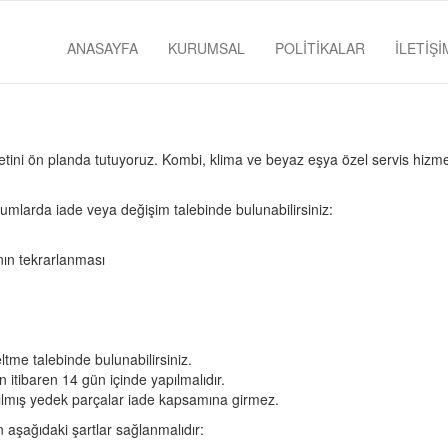
ANASAYFA
KURUMSAL
POLİTİKALAR
İLETİŞİ
tini ön planda tutuyoruz. Kombi, klima ve beyaz eşya özel servis hizmet
mlarda iade veya değişim talebinde bulunabilirsiniz:
anın tekrarlanması
tme talebinde bulunabilirsiniz.
 itibaren 14 gün içinde yapılmalıdır.
lmış yedek parçalar iade kapsamına girmez.
n aşağıdaki şartlar sağlanmalıdır: