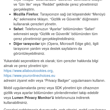
ve “İzin Ver” veya “Reddet” şeklinde çerez yönetiminizi
gerçekleştirin.
Mozilla Firefox
: Tarayıcınızın sağ üst köşesindeki “Menüyü
Aç” sekmesine tıklayın. “Gizlilik ve Güvenlik” düğmesini
kullanarak çerezleri yönetin.
Safari
: Telefonunuzun “Ayarlar” bölümünden “Safari”
sekmesini seçip “Gizlilik ve Güvenlik” bölümünden tüm
çerez yönetiminizi gerçekleştirebilirsiniz.
Diğer tarayıcılar
için (Opera, Microsoft Edge gibi), ilgili
tarayıcının yardım veya destek sayfalarını da
görüntüleyebilirsiniz.
Yukarıdaki seçeneklere ek olarak; tüm çerezler hakkında bilgi
almak ve çerez yönetimi için:
https://www.allaboutcookies.org
,
https://www.youronlinechoices.eu
adresini ziyaret edin veya “Privacy Badger” uygulamasını kullanın.
Mobil uygulamalarda çerez veya SDK yönetimi için cihazınızın
gizlilik veya ayarlar bölümünden yönlendirmeleri takip edebilir
veya
Lumen Privacy Monitor’ü
telefonunuza indirerek
kullanabilirsiniz.
Çerezleri reddetmeniz durumunda, web sitesini, mobil uygulamayı