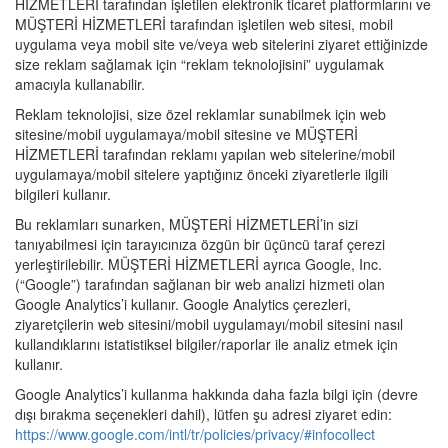
HİZMETLERİ tarafından işletilen elektronik ticaret platformlarını ve
MÜŞTERİ HİZMETLERİ tarafından işletilen web sitesi, mobil
uygulama veya mobil site ve/veya web sitelerini ziyaret ettiğinizde
size reklam sağlamak için “reklam teknolojisini” uygulamak
amacıyla kullanabilir.
Reklam teknolojisi, size özel reklamlar sunabilmek için web
sitesine/mobil uygulamaya/mobil sitesine ve MÜŞTERİ
HİZMETLERİ tarafından reklamı yapılan web sitelerine/mobil
uygulamaya/mobil sitelere yaptığınız önceki ziyaretlerle ilgili
bilgileri kullanır.
Bu reklamları sunarken, MÜŞTERİ HİZMETLERİ’in sizi
tanıyabilmesi için tarayıcınıza özgün bir üçüncü taraf çerezi
yerleştirilebilir. MÜŞTERİ HİZMETLERİ ayrıca Google, Inc.
(“Google”) tarafından sağlanan bir web analizi hizmeti olan
Google Analytics’i kullanır. Google Analytics çerezleri,
ziyaretçilerin web sitesini/mobil uygulamayı/mobil sitesini nasıl
kullandıklarını istatistiksel bilgiler/raporlar ile analiz etmek için
kullanır.
Google Analytics’i kullanma hakkında daha fazla bilgi için (devre
dışı bırakma seçenekleri dahil), lütfen şu adresi ziyaret edin:
https://www.google.com/intl/tr/policies/privacy/#infocollect