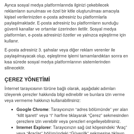
Ayrıca sosyal medya platformlarında ilginizi çekebilecek
reklamların sunulması ve özel bir kitle oluşturulması amacıyla
kişisel verilerinizden e-posta adresiniz bu platformlarla
paylaşılmaktadır. E-posta adresiniz bu platformların sunduğu
güvenli kanallar ve ortamlar üzerinden iletilir. Sosyal medya
platformları, e-posta adresinizi özetler ve yalnızca eşleştirme için
kullanır.
E-posta adresiniz 3. şahıslar veya diğer reklam verenler ile
paylaşılmayacak olup, eşleştirme işlemi tamamlandıktan sonra en
kısa sürede sosyal medya platformlarının sistemlerinden
silinecektir.
ÇEREZ YÖNETİMİ
İnternet tarayıcısının türüne bağlı olarak, aşağıdaki adımları
izleyerek çerezler hakkında bilgi edinebilir ve bunlara izin verme
veya vermeme hakkınızı kullanabilirsiniz:
Google Chrome
: Tarayıcınızın “adres bölümünde” yer alan
“kilit işareti” veya “i” harfine tıklayarak “Çerez” sekmesinden
çerezlere izin verebilir veya çerezleri engelleyebilirsiniz.
Internet Explorer
: Tarayıcınızın sağ üst köşesindeki “Araç”
veya “Araçlar” bölümündeki “Güvenlik” sekmesine tıklayın