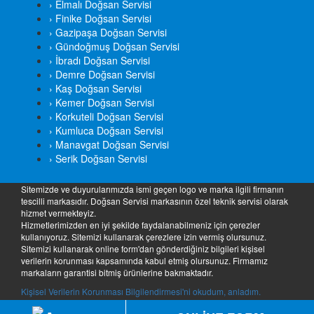
› Elmalı Doğsan Servisi
› Finike Doğsan Servisi
› Gazipaşa Doğsan Servisi
› Gündoğmuş Doğsan Servisi
› İbradı Doğsan Servisi
› Demre Doğsan Servisi
› Kaş Doğsan Servisi
› Kemer Doğsan Servisi
› Korkuteli Doğsan Servisi
› Kumluca Doğsan Servisi
› Manavgat Doğsan Servisi
› Serik Doğsan Servisi
Sitemizde ve duyurularımızda ismi geçen logo ve marka ilgili firmanın
tescilli markasıdır. Doğsan Servisi markasının özel teknik servisi olarak
hizmet vermekteyiz.
Hizmetlerimizden en iyi şekilde faydalanabilmeniz için çerezler
kullanıyoruz. Sitemizi kullanarak çerezlere izin vermiş olursunuz.
Sitemizi kullanarak online form'dan gönderdiğiniz bilgileri kişisel
verilerin korunması kapsamında kabul etmiş olursunuz. Firmamız
markaların garantisi bitmiş ürünlerine bakmaktadır.
Kişisel Verilerin Korunması Bilgilendirmesi'ni okudum, anladım.
Copyright © Doğsan Servisi Servisi | Tüm Hakları Saklıdır. 2026 | Web