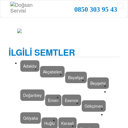
0850 303 95 43
İLGİLİ SEMTLER
Adaköy
Akçabelen
Bayafşar
Beyşehir
Doğanbey
Emen
Esence
Gökçimen
Gölyaka
Huğlu
Karaali