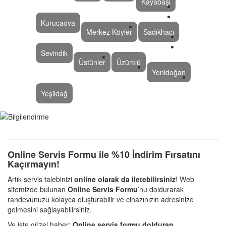
Kayabaşı
Kurucaova
Merkez Köyler
Sadıkhacı
Sevindik
Üstünler
Üzümlü
Yenidoğan
Yeşildağ
Online Servis Formu ile %10 İndirim Fırsatını
Kaçırmayın!
Artık servis talebinizi
online olarak da iletebilirsiniz
! Web
sitemizde bulunan
Online Servis Formu
’nu doldurarak
randevunuzu kolayca oluşturabilir ve cihazınızın adresinize
gelmesini sağlayabilirsiniz.
Ve işte güzel haber:
Online servis formu dolduran