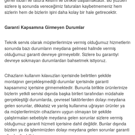
genel itibari ile fatura kesimi ile birlikte başlamaktadır. Bu yüzden
sizlere iş sonunda vereceğimiz faturaları kaybetmemeniz hem
sizlerin hem de bizlerin işini daha kolay bir hale getirecektir.
Garanti Kapsamına Girmeyen Durumlar
Teknik servis olarak müşterilerimize vermiş olduğumuz hizmetlerin
sonunda bazı durumların meydana gelmesi halinde vermiş
olduğumuz garanti devreye girmeyebilir. Sizlere bu garantiyi
devreye sokmayan durumlardan bahsetmek istiyoruz.
Cihazların kullanım kılavuzları içerisinde belirtilen şekilde
montajının gerçekleşmediği durumlar içerisinde garanti
kapsamımız içerisine girmemektedir. Bununla birlikte ürünlerinize
bizlerin yetkili servisi dışında başka birileri tarafından müdahale
gerçekleştiği durumlarda, çevresel faktörlerden dolayı meydana
gelen sorunlar, dikkatsiz ve yanlış kullanıma uğrayan ürünler ya
da müşterilerimizin cihazlarını uygun olmayan bir şekilde
çalıştırmaları sebebiyle meydana gelen sorunlar sizlere vermiş
olduğumuz garanti hizmeti içerisine dahil değildir. Bunlar dışında
bizden ya da işlemimizden dolayı meydana gelen sorunlar garanti