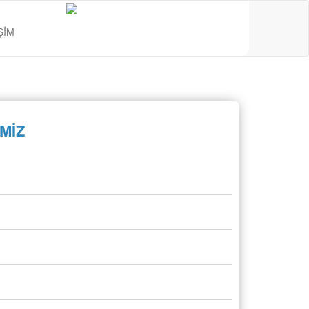
ŞİM
MİZ