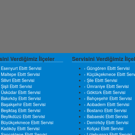
sini Verdiğimiz İlçeler
Servisini Verdiğimiz İlçe
 Esenyurt Ebitt Servisi
› Güngören Ebitt Servisi
 Maltepe Ebitt Servisi
› Küçükçekmece Ebitt Serv
 Silivri Ebitt Servisi
› Şile Ebitt Servisi
 Şişli Ebitt Servisi
› Ümraniye Ebitt Servisi
› Üsküdar Ebitt Servisi
› Göktürk Ebitt Servisi
 Bakırköy Ebitt Servisi
› Bahçeşehir Ebitt Servisi
› Başakşehir Ebitt Servisi
› Acıbadem Ebitt Servisi
 Beşiktaş Ebitt Servisi
› Bostancı Ebitt Servisi
 Beylikdüzü Ebitt Servisi
› Babaeski Ebitt Servisi
› Büyükçekmece Ebitt Servisi
› Demirköy Ebitt Servisi
 Kadıköy Ebitt Servisi
› Kofçaz Ebitt Servisi
› Sancaktepe Ebitt Servisi
› Lüleburgaz Ebitt Servisi