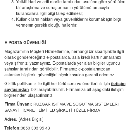
Yetkili idari ve adli otorite tarafından usulüne göre yürütülen
bir araştırma ve soruşturmanın yürütümü amacıyla
kullanıcılarla ilgili bilgi talep edilmesi;
Kullanıcıların hakları veya güvenliklerini korumak için bilgi
vermenin gerekli olduğu hallerdir.
E-POSTA GÜVENLİĞİ
Mağazamızın Müşteri Hizmetleri’ne, herhangi bir siparişinizle ilgili
olarak göndereceğiniz e-postalarda, asla kredi kartı numaranızı
veya şifrenizi yazmayınız. E-postalarda yer alan bilgiler üçüncü
şahıslar tarafından görülebilir. Firmamız e-postalarınızdan
aktarılan bilgilerin güvenliğini hiçbir koşulda garanti edemez.
Gizlilik politikamız ile ilgili her türlü soru ve önerileriniz için
iletişim
sayfasından
bizi arayabilirsiniz. Firmamıza ait aşağıdaki iletişim
bilgilerinden ulaşabilirsiniz.
Firma Ünvanı:
RUZGAR ISITMA VE SOĞUTMA SİSTEMLERİ
SANAYİ TİCARET LİMİTED ŞİRKETİ
TÜZEL FİRMA
Adres:
[Adres Bilgisi]
Telefon:
0850 303 95 43