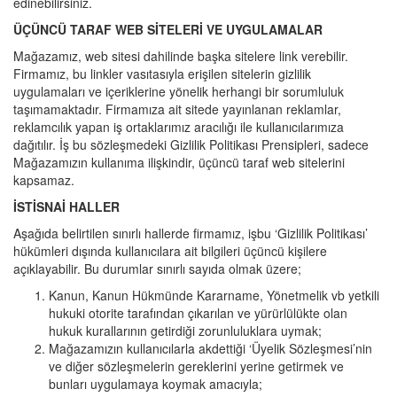
edinebilirsiniz.
ÜÇÜNCÜ TARAF WEB SİTELERİ VE UYGULAMALAR
Mağazamız, web sitesi dahilinde başka sitelere link verebilir.
Firmamız, bu linkler vasıtasıyla erişilen sitelerin gizlilik
uygulamaları ve içeriklerine yönelik herhangi bir sorumluluk
taşımamaktadır. Firmamıza ait sitede yayınlanan reklamlar,
reklamcılık yapan iş ortaklarımız aracılığı ile kullanıcılarımıza
dağıtılır. İş bu sözleşmedeki Gizlilik Politikası Prensipleri, sadece
Mağazamızın kullanıma ilişkindir, üçüncü taraf web sitelerini
kapsamaz.
İSTİSNAİ HALLER
Aşağıda belirtilen sınırlı hallerde firmamız, işbu ‘Gizlilik Politikası’
hükümleri dışında kullanıcılara ait bilgileri üçüncü kişilere
açıklayabilir. Bu durumlar sınırlı sayıda olmak üzere;
Kanun, Kanun Hükmünde Kararname, Yönetmelik vb yetkili
hukuki otorite tarafından çıkarılan ve yürürlülükte olan
hukuk kurallarının getirdiği zorunluluklara uymak;
Mağazamızın kullanıcılarla akdettiği ‘Üyelik Sözleşmesi’nin
ve diğer sözleşmelerin gereklerini yerine getirmek ve
bunları uygulamaya koymak amacıyla;