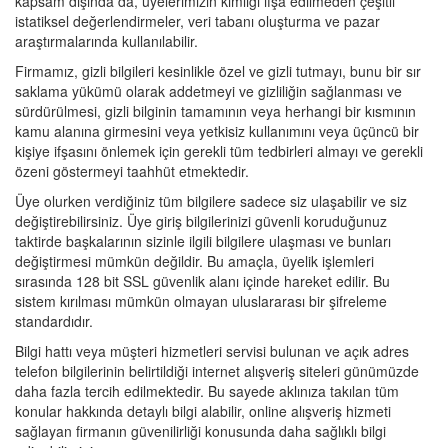
kapsam dışında da, üyelerimizin kimliği ifşa edilmeden çeşitli
istatiksel değerlendirmeler, veri tabanı oluşturma ve pazar
araştırmalarında kullanılabilir.
Firmamız, gizli bilgileri kesinlikle özel ve gizli tutmayı, bunu bir sır
saklama yükümü olarak addetmeyi ve gizliliğin sağlanması ve
sürdürülmesi, gizli bilginin tamamının veya herhangi bir kısmının
kamu alanına girmesini veya yetkisiz kullanımını veya üçüncü bir
kişiye ifşasını önlemek için gerekli tüm tedbirleri almayı ve gerekli
özeni göstermeyi taahhüt etmektedir.
Üye olurken verdiğiniz tüm bilgilere sadece siz ulaşabilir ve siz
değiştirebilirsiniz. Üye giriş bilgilerinizi güvenli koruduğunuz
taktirde başkalarının sizinle ilgili bilgilere ulaşması ve bunları
değiştirmesi mümkün değildir. Bu amaçla, üyelik işlemleri
sırasında 128 bit SSL güvenlik alanı içinde hareket edilir. Bu
sistem kırılması mümkün olmayan uluslararası bir şifreleme
standardıdır.
Bilgi hattı veya müşteri hizmetleri servisi bulunan ve açık adres
telefon bilgilerinin belirtildiği internet alışveriş siteleri günümüzde
daha fazla tercih edilmektedir. Bu sayede aklınıza takılan tüm
konular hakkında detaylı bilgi alabilir, online alışveriş hizmeti
sağlayan firmanın güvenilirliği konusunda daha sağlıklı bilgi