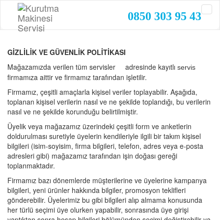
0850 303 95 43
GİZLİLİK VE GÜVENLİK POLİTİKASI
Mağazamızda verilen tüm servisler adresinde kayıtlı
servis
firmamıza aittir ve firmamız tarafından işletilir.
Firmamız, çeşitli amaçlarla kişisel veriler toplayabilir. Aşağıda,
toplanan kişisel verilerin nasıl ve ne şekilde toplandığı, bu verilerin
nasıl ve ne şekilde korunduğu belirtilmiştir.
Üyelik veya mağazamız üzerindeki çeşitli form ve anketlerin
doldurulması suretiyle üyelerin kendileriyle ilgili bir takım kişisel
bilgileri (isim-soyisim, firma bilgileri, telefon, adres veya e-posta
adresleri gibi) mağazamız tarafından işin doğası gereği
toplanmaktadır.
Firmamız bazı dönemlerde müşterilerine ve üyelerine kampanya
bilgileri, yeni ürünler hakkında bilgiler, promosyon teklifleri
gönderebilir. Üyelerimiz bu gibi bilgileri alıp almama konusunda
her türlü seçimi üye olurken yapabilir, sonrasında üye girişi
yaptıktan sonra hesap bilgileri bölümünden seçimi değiştirebilir ya