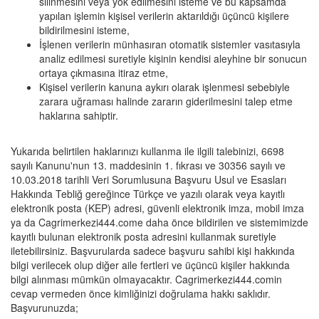
silinmesini veya yok edilmesini isteme ve bu kapsamda
yapılan işlemin kişisel verilerin aktarıldığı üçüncü kişilere
bildirilmesini isteme,
İşlenen verilerin münhasıran otomatik sistemler vasıtasıyla
analiz edilmesi suretiyle kişinin kendisi aleyhine bir sonucun
ortaya çıkmasına itiraz etme,
Kişisel verilerin kanuna aykırı olarak işlenmesi sebebiyle
zarara uğraması halinde zararın giderilmesini talep etme
haklarına sahiptir.
Yukarıda belirtilen haklarınızı kullanma ile ilgili talebinizi, 6698
sayılı Kanunu'nun 13. maddesinin 1. fıkrası ve 30356 sayılı ve
10.03.2018 tarihli Veri Sorumlusuna Başvuru Usul ve Esasları
Hakkında Tebliğ gereğince Türkçe ve yazılı olarak veya kayıtlı
elektronik posta (KEP) adresi, güvenli elektronik imza, mobil imza
ya da Cagrimerkezi444.come daha önce bildirilen ve sistemimizde
kayıtlı bulunan elektronik posta adresini kullanmak suretiyle
iletebilirsiniz. Başvurularda sadece başvuru sahibi kişi hakkında
bilgi verilecek olup diğer aile fertleri ve üçüncü kişiler hakkında
bilgi alınması mümkün olmayacaktır. Cagrimerkezi444.comin
cevap vermeden önce kimliğinizi doğrulama hakkı saklıdır.
Başvurunuzda;