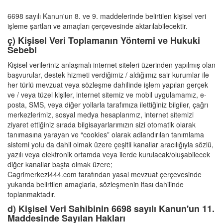
6698 sayılı Kanun'un 8. ve 9. maddelerinde belirtilen kişisel veri
işleme şartları ve amaçları çerçevesinde aktarılabilecektir.
ç) Kişisel Veri Toplamanın Yöntemi ve Hukuki
Sebebi
Kişisel verileriniz anlaşmalı internet siteleri üzerinden yapılmış olan
başvurular, destek hizmeti verdiğimiz / aldığımız sair kurumlar ile
her türlü mevzuat veya sözleşme dahilinde işlem yapılan gerçek
ve / veya tüzel kişiler, internet sitemiz ve mobil uygulamamız, e-
posta, SMS, veya diğer yollarla tarafımıza ilettiğiniz bilgiler, çağrı
merkezlerimiz, sosyal medya hesaplarımız, internet sitemizi
ziyaret ettiğiniz sırada bilgisayarlarımızın sizi otomatik olarak
tanımasına yarayan ve “cookies” olarak adlandırılan tanımlama
sistemi yolu da dahil olmak üzere çeşitli kanallar aracılığıyla sözlü,
yazılı veya elektronik ortamda veya ilerde kurulacak/oluşabilecek
diğer kanallar başta olmak üzere;
Cagrimerkezi444.com tarafından yasal mevzuat çerçevesinde
yukarıda belirtilen amaçlarla, sözleşmenin ifası dahilinde
toplanmaktadır.
d) Kişisel Veri Sahibinin 6698 sayılı Kanun'un 11.
Maddesinde Sayılan Hakları