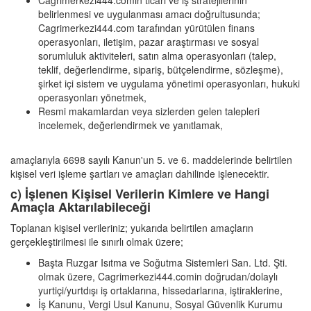
Cagrimerkezi444.comin ticari ve iş stratejilerinin
belirlenmesi ve uygulanması amacı doğrultusunda;
Cagrimerkezi444.com tarafından yürütülen finans
operasyonları, iletişim, pazar araştırması ve sosyal
sorumluluk aktiviteleri, satın alma operasyonları (talep,
teklif, değerlendirme, sipariş, bütçelendirme, sözleşme),
şirket içi sistem ve uygulama yönetimi operasyonları, hukuki
operasyonları yönetmek,
Resmi makamlardan veya sizlerden gelen talepleri
incelemek, değerlendirmek ve yanıtlamak,
amaçlarıyla 6698 sayılı Kanun'un 5. ve 6. maddelerinde belirtilen
kişisel veri işleme şartları ve amaçları dahilinde işlenecektir.
c) İşlenen Kişisel Verilerin Kimlere ve Hangi
Amaçla Aktarılabileceği
Toplanan kişisel verileriniz; yukarıda belirtilen amaçların
gerçekleştirilmesi ile sınırlı olmak üzere;
Başta Ruzgar Isıtma ve Soğutma Sistemleri San. Ltd. Şti.
olmak üzere, Cagrimerkezi444.comin doğrudan/dolaylı
yurtiçi/yurtdışı iş ortaklarına, hissedarlarına, iştiraklerine,
İş Kanunu, Vergi Usul Kanunu, Sosyal Güvenlik Kurumu