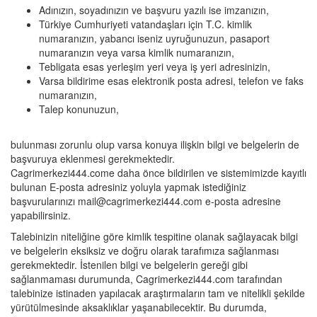
Adınızın, soyadınızın ve başvuru yazılı ise imzanızın,
Türkiye Cumhuriyeti vatandaşları için T.C. kimlik
numaranızın, yabancı iseniz uyruğunuzun, pasaport
numaranızın veya varsa kimlik numaranızın,
Tebligata esas yerleşim yeri veya iş yeri adresinizin,
Varsa bildirime esas elektronik posta adresi, telefon ve faks
numaranızın,
Talep konunuzun,
bulunması zorunlu olup varsa konuya ilişkin bilgi ve belgelerin de
başvuruya eklenmesi gerekmektedir.
Cagrimerkezi444.come daha önce bildirilen ve sistemimizde kayıtlı
bulunan E-posta adresiniz yoluyla yapmak istediğiniz
başvurularınızı
mail@cagrimerkezi444.com
e-posta adresine
yapabilirsiniz.
Talebinizin niteliğine göre kimlik tespitine olanak sağlayacak bilgi
ve belgelerin eksiksiz ve doğru olarak tarafımıza sağlanması
gerekmektedir. İstenilen bilgi ve belgelerin gereği gibi
sağlanmaması durumunda, Cagrimerkezi444.com tarafından
talebinize istinaden yapılacak araştırmaların tam ve nitelikli şekilde
yürütülmesinde aksaklıklar yaşanabilecektir. Bu durumda,