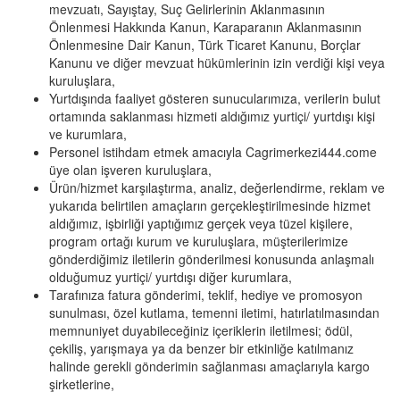
mevzuatı, Sayıştay, Suç Gelirlerinin Aklanmasının
Önlenmesi Hakkında Kanun, Karaparanın Aklanmasının
Önlenmesine Dair Kanun, Türk Ticaret Kanunu, Borçlar
Kanunu ve diğer mevzuat hükümlerinin izin verdiği kişi veya
kuruluşlara,
Yurtdışında faaliyet gösteren sunucularımıza, verilerin bulut
ortamında saklanması hizmeti aldığımız yurtiçi/ yurtdışı kişi
ve kurumlara,
Personel istihdam etmek amacıyla Cagrimerkezi444.come
üye olan işveren kuruluşlara,
Ürün/hizmet karşılaştırma, analiz, değerlendirme, reklam ve
yukarıda belirtilen amaçların gerçekleştirilmesinde hizmet
aldığımız, işbirliği yaptığımız gerçek veya tüzel kişilere,
program ortağı kurum ve kuruluşlara, müşterilerimize
gönderdiğimiz iletilerin gönderilmesi konusunda anlaşmalı
olduğumuz yurtiçi/ yurtdışı diğer kurumlara,
Tarafınıza fatura gönderimi, teklif, hediye ve promosyon
sunulması, özel kutlama, temenni iletimi, hatırlatılmasından
memnuniyet duyabileceğiniz içeriklerin iletilmesi; ödül,
çekiliş, yarışmaya ya da benzer bir etkinliğe katılmanız
halinde gerekli gönderimin sağlanması amaçlarıyla kargo
şirketlerine,