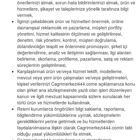
önerilerinizi almak, sorun-hata bildirimlerinizi almak, ürün ve
hizmetlere, şikayet ve taleplerinize yönelik tarafınıza bilgi
vermek,
İlginizi çekebilecek ürün ve hizmetleri önermek, online
davranışsal reklamcılık ve pazarlama, müşteri portföy
yönetimi, hizmet kalitesinin ölçülmesi ve geliştirilmesi,
denetim, risk yönetimi, kontrol, müşteri doğrulama,
dolandırıcılığın tespiti ve önlenmesi promosyon, şirket içi
değerlendirme, analiz ve iletişimin sağlanması, ilgi alanları
belirleme, skorlama, profilleme, pazarlama, satış ve reklam
süreçlerinin geliştirilmesi,
Karşılaştırmalı ürün ve/veya hizmet teklifi, modelleme,
mevcut veya yeni ürün çalışmaları ve/veya geliştirmeleri,
kişisel verilerinizi Cagrimerkezi444.come açıklamanıza konu
olan şirket ana sözleşmesinde yazılı olan işleri düzenleyen
kanun ve ilgili mevzuat kapsamında sizlere sunulacak her
türlü ürün ve hizmetlerde kullanılmak,
Resmi kurumlarca öngörülen bilgi saklama, raporlama,
bilgilendirme yükümlülüklerine uymak, sözleşmelerin
gerekliliklerini yerine getirmek ve bu hizmetlerden
faydalanılmasına ilişkin olarak Cagrimerkezi444.comin tabi
olduğu yasal yükümlülükleri ifa etmek,