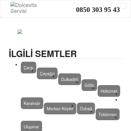
0850 303 95 43
İLGİLİ SEMTLER
Çarşı
Çayağzı
Dulkadirli
Göllü
Hükümet
Karahıdır
Merkez Köyler
Özbağ
Toklümen
Ulupınar