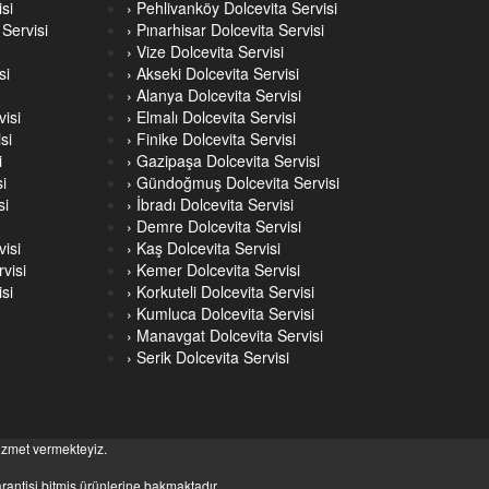
si
› Pehlivanköy Dolcevita Servisi
Servisi
› Pınarhisar Dolcevita Servisi
› Vize Dolcevita Servisi
si
› Akseki Dolcevita Servisi
› Alanya Dolcevita Servisi
visi
› Elmalı Dolcevita Servisi
si
› Finike Dolcevita Servisi
i
› Gazipaşa Dolcevita Servisi
i
› Gündoğmuş Dolcevita Servisi
si
› İbradı Dolcevita Servisi
› Demre Dolcevita Servisi
visi
› Kaş Dolcevita Servisi
visi
› Kemer Dolcevita Servisi
si
› Korkuteli Dolcevita Servisi
› Kumluca Dolcevita Servisi
› Manavgat Dolcevita Servisi
› Serik Dolcevita Servisi
hizmet vermekteyiz.
rantisi bitmiş ürünlerine bakmaktadır.