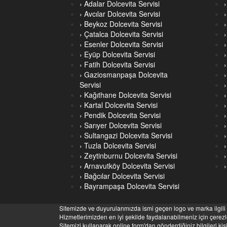
› Adalar Dolcevita Servisi
› Avcılar Dolcevita Servisi
› Beykoz Dolcevita Servisi
›
› Çatalca Dolcevita Servisi
›
› Esenler Dolcevita Servisi
› Eyüp Dolcevita Servisi
› Fatih Dolcevita Servisi
› Gaziosmanpaşa Dolcevita
Servisi
› Kağıthane Dolcevita Servisi
› Kartal Dolcevita Servisi
› Pendik Dolcevita Servisi
› Sarıyer Dolcevita Servisi
›
› Sultangazi Dolcevita Servisi
› Tuzla Dolcevita Servisi
› Zeytinburnu Dolcevita Servisi
› Arnavutköy Dolcevita Servisi
› Bağcılar Dolcevita Servisi
› Bayrampaşa Dolcevita Servisi
Sitemizde ve duyurularımızda ismi geçen logo ve marka ilgili f
Hizmetlerimizden en iyi şekilde faydalanabilmeniz için çerezle
Sitemizi kullanarak online form'dan gönderdiğiniz bilgileri k