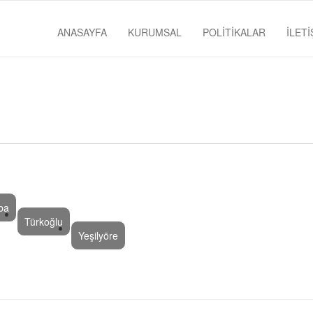
ANASAYFA
KURUMSAL
POLİTİKALAR
İLETİ
ba
Türkoğlu
Yeşilyöre