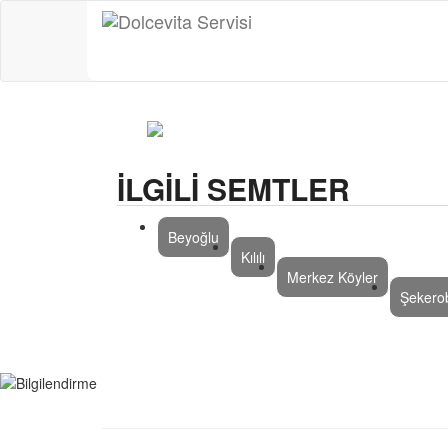
İLGİLİ SEMTLER
Beyoğlu
Kılılı
Merkez Köyler
Şekero