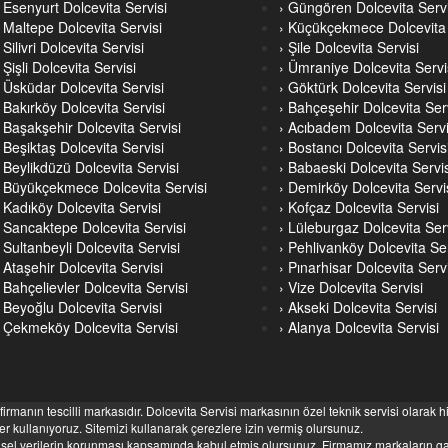
› Esenyurt Dolcevita Servisi
› Güngören Dolcevita Servi
› Maltepe Dolcevita Servisi
› Küçükçekmece Dolcevita 
 Silivri Dolcevita Servisi
› Şile Dolcevita Servisi
 Şişli Dolcevita Servisi
› Ümraniye Dolcevita Servi
› Üsküdar Dolcevita Servisi
› Göktürk Dolcevita Servisi
› Bakırköy Dolcevita Servisi
› Bahçeşehir Dolcevita Ser
› Başakşehir Dolcevita Servisi
› Acıbadem Dolcevita Servi
› Beşiktaş Dolcevita Servisi
› Bostancı Dolcevita Servis
› Beylikdüzü Dolcevita Servisi
› Babaeski Dolcevita Servis
› Büyükçekmece Dolcevita Servisi
› Demirköy Dolcevita Servi
› Kadıköy Dolcevita Servisi
› Kofçaz Dolcevita Servisi
› Sancaktepe Dolcevita Servisi
› Lüleburgaz Dolcevita Ser
 Sultanbeyli Dolcevita Servisi
› Pehlivanköy Dolcevita Ser
› Ataşehir Dolcevita Servisi
› Pınarhisar Dolcevita Servi
› Bahçelievler Dolcevita Servisi
› Vize Dolcevita Servisi
› Beyoğlu Dolcevita Servisi
› Akseki Dolcevita Servisi
› Çekmeköy Dolcevita Servisi
› Alanya Dolcevita Servisi
irmanın tescilli markasıdır. Dolcevita Servisi markasının özel teknik servisi olarak 
r kullanıyoruz. Sitemizi kullanarak çerezlere izin vermiş olursunuz.
işisel verilerin korunması kapsamında kabul etmiş olursunuz. Firmamız markaların ga