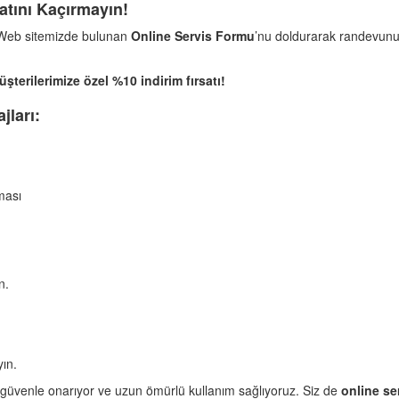
atını Kaçırmayın!
 Web sitemizde bulunan
Online Servis Formu
’nu doldurarak randevunuz
terilerimize özel %10 indirim fırsatı!
jları:
ması
n.
yın.
 güvenle onarıyor ve uzun ömürlü kullanım sağlıyoruz. Siz de
online se