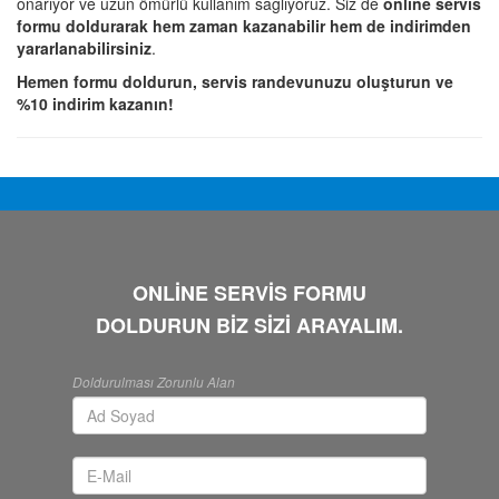
onarıyor ve uzun ömürlü kullanım sağlıyoruz. Siz de
online servis
formu doldurarak hem zaman kazanabilir hem de indirimden
yararlanabilirsiniz
.
Hemen formu doldurun, servis randevunuzu oluşturun ve
%10 indirim kazanın!
ONLİNE SERVİS FORMU
DOLDURUN BİZ SİZİ ARAYALIM.
Doldurulması Zorunlu Alan