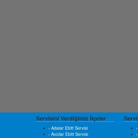
Servisini Verdiğimiz İlçeler
Servi
› Adalar Ebitt Servisi
›
› Avcılar Ebitt Servisi
›