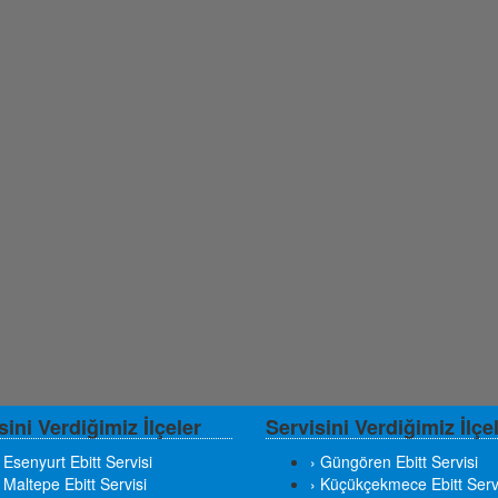
sini Verdiğimiz İlçeler
Servisini Verdiğimiz İlçe
 Esenyurt Ebitt Servisi
› Güngören Ebitt Servisi
 Maltepe Ebitt Servisi
› Küçükçekmece Ebitt Serv