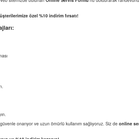
 Web sitemizde bulunan
Online Servis Formu
’nu doldurarak randevunuz
terilerimize özel %10 indirim fırsatı!
jları:
ması
n.
yın.
 güvenle onarıyor ve uzun ömürlü kullanım sağlıyoruz. Siz de
online se