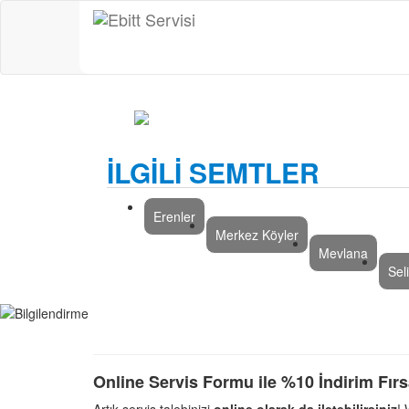
İLGİLİ SEMTLER
Erenler
Merkez Köyler
Mevlana
Sel
Online Servis Formu ile %10 İndirim Fırs