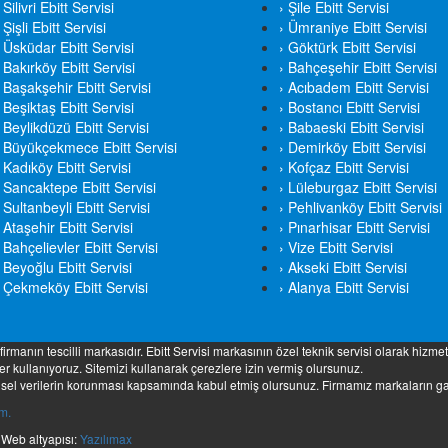
 Silivri Ebitt Servisi
› Şile Ebitt Servisi
 Şişli Ebitt Servisi
› Ümraniye Ebitt Servisi
› Üsküdar Ebitt Servisi
› Göktürk Ebitt Servisi
 Bakırköy Ebitt Servisi
› Bahçeşehir Ebitt Servisi
› Başakşehir Ebitt Servisi
› Acıbadem Ebitt Servisi
 Beşiktaş Ebitt Servisi
› Bostancı Ebitt Servisi
 Beylikdüzü Ebitt Servisi
› Babaeski Ebitt Servisi
› Büyükçekmece Ebitt Servisi
› Demirköy Ebitt Servisi
 Kadıköy Ebitt Servisi
› Kofçaz Ebitt Servisi
› Sancaktepe Ebitt Servisi
› Lüleburgaz Ebitt Servisi
 Sultanbeyli Ebitt Servisi
› Pehlivanköy Ebitt Servisi
 Ataşehir Ebitt Servisi
› Pınarhisar Ebitt Servisi
 Bahçelievler Ebitt Servisi
› Vize Ebitt Servisi
 Beyoğlu Ebitt Servisi
› Akseki Ebitt Servisi
› Çekmeköy Ebitt Servisi
› Alanya Ebitt Servisi
rmanın tescilli markasıdır. Ebitt Servisi markasının özel teknik servisi olarak hizme
r kullanıyoruz. Sitemizi kullanarak çerezlere izin vermiş olursunuz.
işisel verilerin korunması kapsamında kabul etmiş olursunuz. Firmamız markaların ga
ım.
| Web altyapısı:
Yazılımax