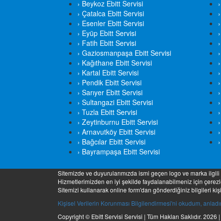
› Beykoz Ebitt Servisi
›
› Çatalca Ebitt Servisi
›
› Esenler Ebitt Servisi
› Eyüp Ebitt Servisi
›
› Fatih Ebitt Servisi
› Gaziosmanpaşa Ebitt Servisi
›
› Kağıthane Ebitt Servisi
›
› Kartal Ebitt Servisi
› Pendik Ebitt Servisi
›
› Sarıyer Ebitt Servisi
› Sultangazi Ebitt Servisi
›
› Tuzla Ebitt Servisi
›
› Zeytinburnu Ebitt Servisi
›
› Arnavutköy Ebitt Servisi
›
› Bağcılar Ebitt Servisi
› Bayrampaşa Ebitt Servisi
Sitemizde ve duyurularımızda ismi geçen logo ve marka ilgili fi
Hizmetlerimizden en iyi şekilde faydalanabilmeniz için çerezle
Sitemizi kullanarak online form'dan gönderdiğiniz bilgileri k
Kişisel Verilerin Korunması Bilgilendirmesi'ni okudum, anlad
Copyright © Ebitt Servisi Servisi | Tüm Hakları Saklıdır. 2026 