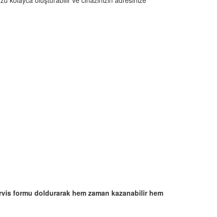
u kolayca oluşturabilir ve cihazınızın adresinize
rvis formu doldurarak hem zaman kazanabilir hem