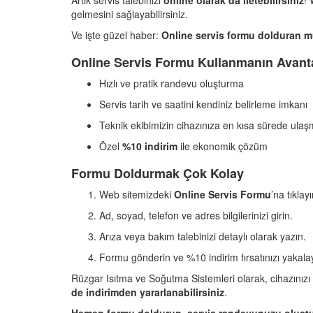
Artık servis talebinizi
online olarak da iletebilirsiniz
!
gelmesini sağlayabilirsiniz.
Ve işte güzel haber:
Online servis formu dolduran müş
Online Servis Formu Kullanmanın Avanta
Hızlı ve pratik randevu oluşturma
Servis tarih ve saatini kendiniz belirleme imkanı
Teknik ekibimizin cihazınıza en kısa sürede ulaş
Özel
%10 indirim
ile ekonomik çözüm
Formu Doldurmak Çok Kolay
Web sitemizdeki
Online Servis Formu
’na tıklayı
Ad, soyad, telefon ve adres bilgilerinizi girin.
Arıza veya bakım talebinizi detaylı olarak yazın.
Formu gönderin ve %10 indirim fırsatınızı yakala
Rüzgar Isıtma ve Soğutma Sistemleri olarak, cihazınızı
de indirimden yararlanabilirsiniz
.