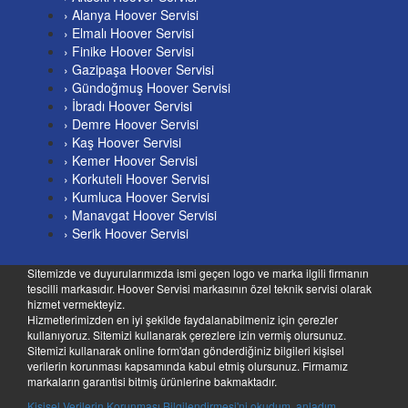
› Alanya Hoover Servisi
› Elmalı Hoover Servisi
› Finike Hoover Servisi
› Gazipaşa Hoover Servisi
› Gündoğmuş Hoover Servisi
› İbradı Hoover Servisi
› Demre Hoover Servisi
› Kaş Hoover Servisi
› Kemer Hoover Servisi
› Korkuteli Hoover Servisi
› Kumluca Hoover Servisi
› Manavgat Hoover Servisi
› Serik Hoover Servisi
Sitemizde ve duyurularımızda ismi geçen logo ve marka ilgili firmanın
tescilli markasıdır. Hoover Servisi markasının özel teknik servisi olarak
hizmet vermekteyiz.
Hizmetlerimizden en iyi şekilde faydalanabilmeniz için çerezler
kullanıyoruz. Sitemizi kullanarak çerezlere izin vermiş olursunuz.
Sitemizi kullanarak online form'dan gönderdiğiniz bilgileri kişisel
verilerin korunması kapsamında kabul etmiş olursunuz. Firmamız
markaların garantisi bitmiş ürünlerine bakmaktadır.
Kişisel Verilerin Korunması Bilgilendirmesi'ni okudum, anladım.