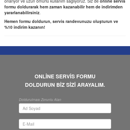
onarıyor ve uzun ömürlü kullanım sağlıyoruz. Siz de
online servis
formu doldurarak hem zaman kazanabilir hem de indirimden
yararlanabilirsiniz
.
Hemen formu doldurun, servis randevunuzu oluşturun ve
%10 indirim kazanın!
ONLİNE SERVİS FORMU
DOLDURUN BİZ SİZİ ARAYALIM.
Doldurulması Zorunlu Alan