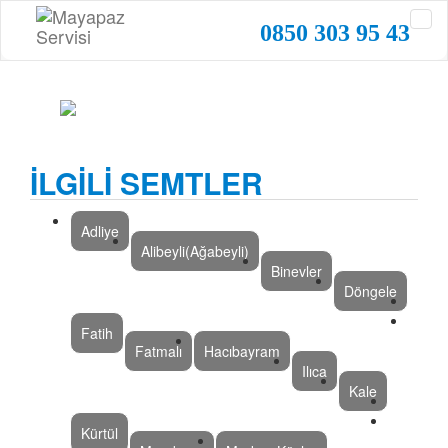
0850 303 95 43
İLGİLİ SEMTLER
Adliye
Alibeyli(Ağabeyli)
Binevler
Döngele
Fatih
Fatmalı
Hacıbayram
Ilıca
Kale
Kürtül