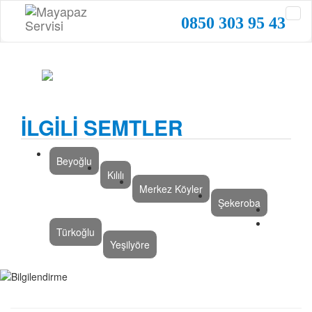
0850 303 95 43
İLGİLİ SEMTLER
Beyoğlu
Kılılı
Merkez Köyler
Şekeroba
Türkoğlu
Yeşilyöre