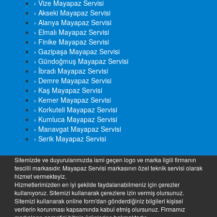
› Vize Mayapaz Servisi
› Akseki Mayapaz Servisi
› Alanya Mayapaz Servisi
› Elmalı Mayapaz Servisi
› Finike Mayapaz Servisi
› Gazipaşa Mayapaz Servisi
› Gündoğmuş Mayapaz Servisi
› İbradı Mayapaz Servisi
› Demre Mayapaz Servisi
› Kaş Mayapaz Servisi
› Kemer Mayapaz Servisi
› Korkuteli Mayapaz Servisi
› Kumluca Mayapaz Servisi
› Manavgat Mayapaz Servisi
› Serik Mayapaz Servisi
Sitemizde ve duyurularımızda ismi geçen logo ve marka ilgili firmanın
tescilli markasıdır. Mayapaz Servisi markasının özel teknik servisi olarak
hizmet vermekteyiz.
Hizmetlerimizden en iyi şekilde faydalanabilmeniz için çerezler
kullanıyoruz. Sitemizi kullanarak çerezlere izin vermiş olursunuz.
Sitemizi kullanarak online form'dan gönderdiğiniz bilgileri kişisel
verilerin korunması kapsamında kabul etmiş olursunuz. Firmamız