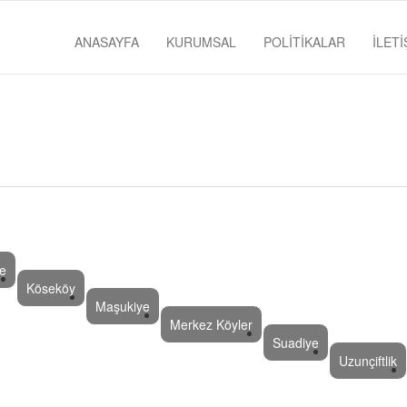
ANASAYFA
KURUMSAL
POLİTİKALAR
İLETİ
e
Köseköy
Maşukiye
Merkez Köyler
Suadiye
Uzunçiftlik