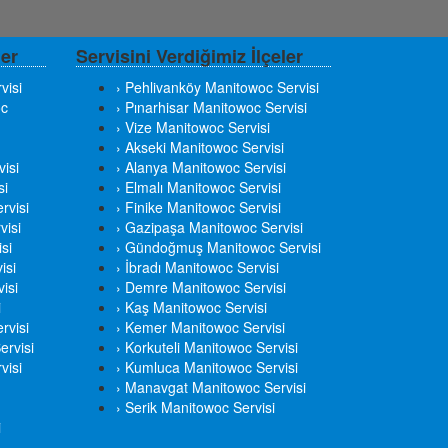
ler
Servisini Verdiğimiz İlçeler
visi
› Pehlivanköy Manitowoc Servisi
oc
› Pınarhisar Manitowoc Servisi
› Vize Manitowoc Servisi
› Akseki Manitowoc Servisi
isi
› Alanya Manitowoc Servisi
si
› Elmalı Manitowoc Servisi
rvisi
› Finike Manitowoc Servisi
visi
› Gazipaşa Manitowoc Servisi
si
› Gündoğmuş Manitowoc Servisi
isi
› İbradı Manitowoc Servisi
isi
› Demre Manitowoc Servisi
i
› Kaş Manitowoc Servisi
rvisi
› Kemer Manitowoc Servisi
ervisi
› Korkuteli Manitowoc Servisi
visi
› Kumluca Manitowoc Servisi
› Manavgat Manitowoc Servisi
› Serik Manitowoc Servisi
i