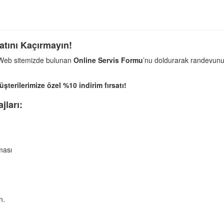
atını Kaçırmayın!
 Web sitemizde bulunan
Online Servis Formu
’nu doldurarak randevunuz
terilerimize özel %10 indirim fırsatı!
jları:
ması
n.