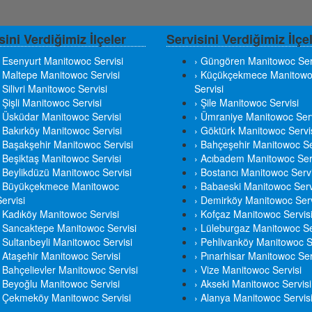
sini Verdiğimiz İlçeler
Servisini Verdiğimiz İlçe
› Esenyurt Manitowoc Servisi
› Güngören Manitowoc Ser
› Maltepe Manitowoc Servisi
› Küçükçekmece Manitow
 Silivri Manitowoc Servisi
Servisi
› Şişli Manitowoc Servisi
› Şile Manitowoc Servisi
› Üsküdar Manitowoc Servisi
› Ümraniye Manitowoc Serv
› Bakırköy Manitowoc Servisi
› Göktürk Manitowoc Servi
› Başakşehir Manitowoc Servisi
› Bahçeşehir Manitowoc Se
› Beşiktaş Manitowoc Servisi
› Acıbadem Manitowoc Ser
› Beylikdüzü Manitowoc Servisi
› Bostancı Manitowoc Servi
› Büyükçekmece Manitowoc
› Babaeski Manitowoc Serv
ervisi
› Demirköy Manitowoc Serv
› Kadıköy Manitowoc Servisi
› Kofçaz Manitowoc Servis
› Sancaktepe Manitowoc Servisi
› Lüleburgaz Manitowoc Se
› Sultanbeyli Manitowoc Servisi
› Pehlivanköy Manitowoc S
› Ataşehir Manitowoc Servisi
› Pınarhisar Manitowoc Ser
› Bahçelievler Manitowoc Servisi
› Vize Manitowoc Servisi
› Beyoğlu Manitowoc Servisi
› Akseki Manitowoc Servisi
› Çekmeköy Manitowoc Servisi
› Alanya Manitowoc Servis