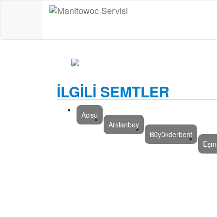
İLGİLİ SEMTLER
Acısu
Arslanbey
Büyükderbent
Eşm