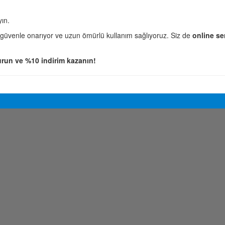
yın.
 güvenle onarıyor ve uzun ömürlü kullanım sağlıyoruz. Siz de
online se
run ve %10 indirim kazanın!