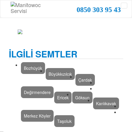
0850 303 95 43
İLGİLİ SEMTLER
Bozhüyük
Büyükkızılcık
Çardak
Değirmendere
Ericek
Göksun
Kanlıkavak
Merkez Köyler
Taşoluk