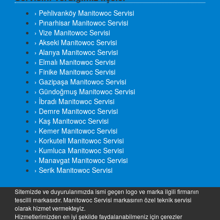
› Pehlivanköy Manitowoc Servisi
› Pınarhisar Manitowoc Servisi
› Vize Manitowoc Servisi
› Akseki Manitowoc Servisi
› Alanya Manitowoc Servisi
› Elmalı Manitowoc Servisi
› Finike Manitowoc Servisi
› Gazipaşa Manitowoc Servisi
› Gündoğmuş Manitowoc Servisi
› İbradı Manitowoc Servisi
› Demre Manitowoc Servisi
› Kaş Manitowoc Servisi
› Kemer Manitowoc Servisi
› Korkuteli Manitowoc Servisi
› Kumluca Manitowoc Servisi
› Manavgat Manitowoc Servisi
› Serik Manitowoc Servisi
Sitemizde ve duyurularımızda ismi geçen logo ve marka ilgili firmanın
tescilli markasıdır. Manitowoc Servisi markasının özel teknik servisi
olarak hizmet vermekteyiz.
Hizmetlerimizden en iyi şekilde faydalanabilmeniz için çerezler