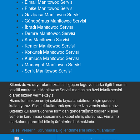
› Elmalı Manitowoc Servisi
› Finike Manitowoc Servisi
› Gazipaşa Manitowoc Servisi
› Gündoğmuş Manitowoc Servisi
› İbradı Manitowoc Servisi
› Demre Manitowoc Servisi
› Kaş Manitowoc Servisi
› Kemer Manitowoc Servisi
› Korkuteli Manitowoc Servisi
› Kumluca Manitowoc Servisi
› Manavgat Manitowoc Servisi
› Serik Manitowoc Servisi
Sitemizde ve duyurularımızda ismi geçen logo ve marka ilgili firmanın
tescilli markasıdır. Manitowoc Servisi markasının özel teknik servisi
olarak hizmet vermekteyiz.
Hizmetlerimizden en iyi şekilde faydalanabilmeniz için çerezler
kullanıyoruz. Sitemizi kullanarak çerezlere izin vermiş olursunuz.
Sitemizi kullanarak online form'dan gönderdiğiniz bilgileri kişisel
verilerin korunması kapsamında kabul etmiş olursunuz. Firmamız
markaların garantisi bitmiş ürünlerine bakmaktadır.
Kişisel Verilerin Korunması Bilgilendirmesi'ni okudum, anladım.
Copyright © Manitowoc Servisi Servisi | Tüm Hakları Saklıdır. 2026 |