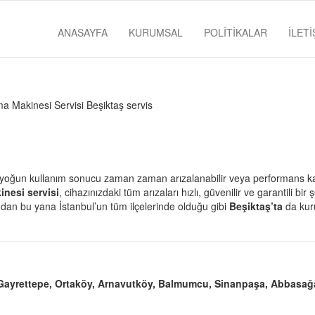
ANASAYFA
KURUMSAL
POLİTİKALAR
İLETİ
 yoğun kullanım sonucu zaman zaman arızalanabilir veya performans kay
nesi servisi
, cihazınızdaki tüm arızaları hızlı, güvenilir ve garantili bir 
ından bu yana İstanbul’un tüm ilçelerinde olduğu gibi
Beşiktaş’ta
da kur
, Gayrettepe, Ortaköy, Arnavutköy, Balmumcu, Sinanpaşa, Abbasağ