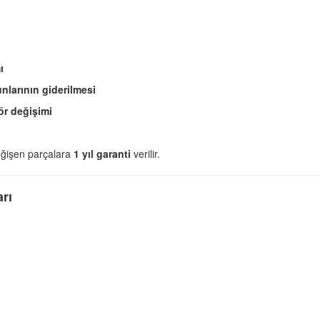
ı
larının giderilmesi
ör değişimi
değişen parçalara
1 yıl garanti
verilir.
rı