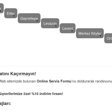
k
Etiler
Gayrettepe
Levazım
Levent
Merkez Köyler
Or
atını Kaçırmayın!
 Web sitemizde bulunan
Online Servis Formu
’nu doldurarak randevunuz
terilerimize özel %10 indirim fırsatı!
jları: