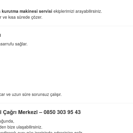
 kurutma makinesi servisi
ekiplerimizi arayabilirsiniz.
r ve kısa sürede çözer.
ı
asarrufu sağlar.
car ve uzun süre sorunsuz çalışır.
 Çağrı Merkezi – 0850 303 95 43
duğunda,
n bize ulaşabilirsiniz.
endirerek aynı gün içerisinde adresinize gelir.