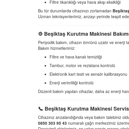
Filtre tıkanıklığı veya hava akışı eksikliği
Bu tür durumlarda cihazınızı zorlamadan
Beşiktaş
Uzman teknisyenlerimiz, arızayı yerinde tespit ede
⚙️
Beşiktaş Kurutma Makinesi Bakım
Periyodik bakım, cihazın ömrünü uzatır ve enerji t
Bakım hizmetlerimiz:
Filtre ve hava kanalı temizliği
Tambur, motor ve rezistans kontrolü
Elektronik kart testi ve sensör kalibrasyonu
Enerji verimliliği kontrolü
Düzenli bakım yapılan cihazlar, daha az enerji har
📞
Beşiktaş Kurutma Makinesi Servisi
Cihazınız arızalandığında veya bakım talebiniz ol
0850 303 95 43
numaralı çağrı merkezimiz üzerinde
Deneyimli ekiplerimiz, en yakın servis aracını yönl