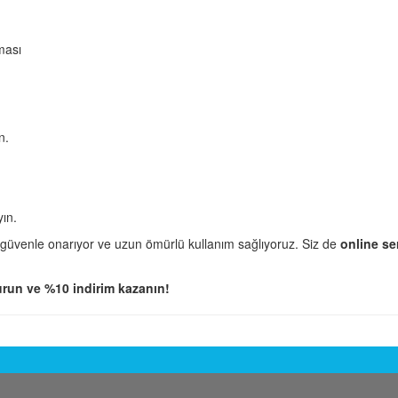
ması
n.
yın.
 güvenle onarıyor ve uzun ömürlü kullanım sağlıyoruz. Siz de
online se
run ve %10 indirim kazanın!