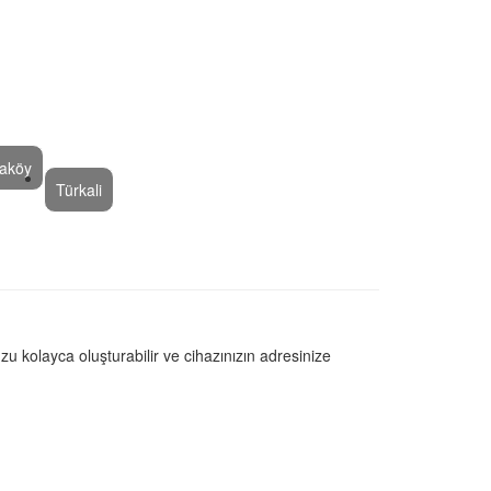
taköy
Türkali
u kolayca oluşturabilir ve cihazınızın adresinize