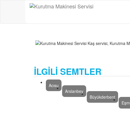
İLGİLİ SEMTLER
Acısu
Arslanbey
Büyükderbent
Eşm