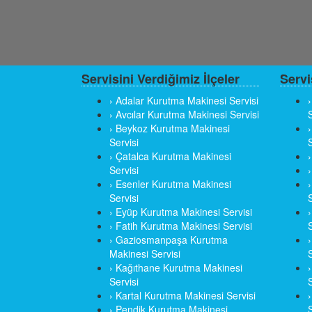
Servisini Verdiğimiz İlçeler
Servi
› Adalar Kurutma Makinesi Servisi
› Avcılar Kurutma Makinesi Servisi
S
› Beykoz Kurutma Makinesi
Servisi
S
› Çatalca Kurutma Makinesi
Servisi
› Esenler Kurutma Makinesi
Servisi
S
› Eyüp Kurutma Makinesi Servisi
› Fatih Kurutma Makinesi Servisi
S
› Gaziosmanpaşa Kurutma
Makinesi Servisi
S
› Kağıthane Kurutma Makinesi
Servisi
S
› Kartal Kurutma Makinesi Servisi
› Pendik Kurutma Makinesi
S