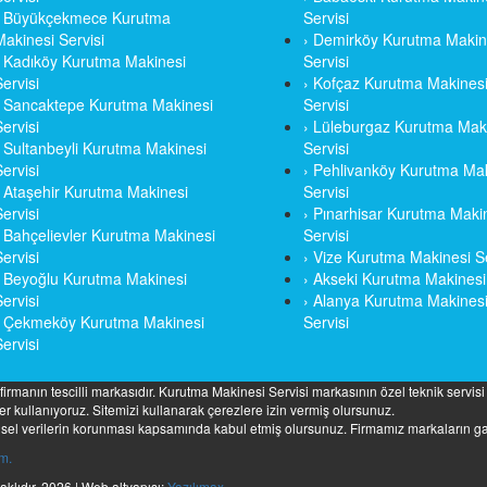
› Büyükçekmece Kurutma
Servisi
Makinesi Servisi
› Demirköy Kurutma Makin
› Kadıköy Kurutma Makinesi
Servisi
ervisi
› Kofçaz Kurutma Makines
› Sancaktepe Kurutma Makinesi
Servisi
ervisi
› Lüleburgaz Kurutma Mak
› Sultanbeyli Kurutma Makinesi
Servisi
ervisi
› Pehlivanköy Kurutma Ma
› Ataşehir Kurutma Makinesi
Servisi
ervisi
› Pınarhisar Kurutma Maki
› Bahçelievler Kurutma Makinesi
Servisi
ervisi
› Vize Kurutma Makinesi Se
› Beyoğlu Kurutma Makinesi
› Akseki Kurutma Makinesi 
ervisi
› Alanya Kurutma Makines
› Çekmeköy Kurutma Makinesi
Servisi
ervisi
firmanın tescilli markasıdır. Kurutma Makinesi Servisi markasının özel teknik servis
r kullanıyoruz. Sitemizi kullanarak çerezlere izin vermiş olursunuz.
işisel verilerin korunması kapsamında kabul etmiş olursunuz. Firmamız markaların ga
ım.
klıdır. 2026 | Web altyapısı:
Yazılımax