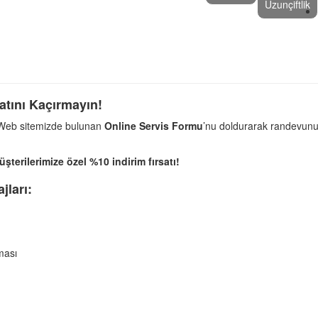
Uzunçiftlik
atını Kaçırmayın!
 Web sitemizde bulunan
Online Servis Formu
’nu doldurarak randevunuz
terilerimize özel %10 indirim fırsatı!
jları:
ması