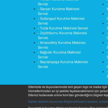
Servisi
› Sarıyer Kurutma Makinesi
Servisi
› Sultangazi Kurutma Makinesi
S
Servisi
› Tuzla Kurutma Makinesi Servisi
S
› Zeytinburnu Kurutma Makinesi
Servisi
S
› Arnavutköy Kurutma Makinesi
Servisi
S
› Bağcılar Kurutma Makinesi
Servisi
S
› Bayrampaşa Kurutma Makinesi
Servisi
S
S
Sitemizde ve duyurularımızda ismi geçen logo ve marka ilgili 
Hizmetlerimizden en iyi şekilde faydalanabilmeniz için çerezle
Sitemizi kullanarak online form'dan gönderdiğiniz bilgileri k
Kişisel Verilerin Korunması Bilgilendirmesi'ni okudum, anlad
Copyright © Kurutma Makinesi Servisi Servisi | Tüm Hakları Sa