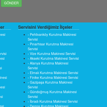
ler
Servisini Verdiğimiz İlçeler
nesi
› Pehlivanköy Kurutma Makinesi
Servisi
› Pınarhisar Kurutma Makinesi
Servisi
rvisi
› Vize Kurutma Makinesi Servisi
esi
› Akseki Kurutma Makinesi Servisi
› Alanya Kurutma Makinesi
si
Servisi
› Elmalı Kurutma Makinesi Servisi
inesi
› Finike Kurutma Makinesi Servisi
› Gazipaşa Kurutma Makinesi
esi
Servisi
› Gündoğmuş Kurutma Makinesi
si
Servisi
› İbradı Kurutma Makinesi Servisi
esi
› Demre Kurutma Makinesi