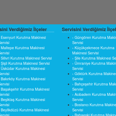
sini Verdiğimiz İlçeler
Servisini Verdiğimiz İlçe
› Esenyurt Kurutma Makinesi
› Güngören Kurutma Maki
ervisi
Servisi
› Maltepe Kurutma Makinesi
› Küçükçekmece Kurutma
ervisi
Makinesi Servisi
› Silivri Kurutma Makinesi Servisi
› Şile Kurutma Makinesi Se
› Şişli Kurutma Makinesi Servisi
› Ümraniye Kurutma Makin
› Üsküdar Kurutma Makinesi
Servisi
ervisi
› Göktürk Kurutma Makine
› Bakırköy Kurutma Makinesi
Servisi
ervisi
› Bahçeşehir Kurutma Mak
› Başakşehir Kurutma Makinesi
Servisi
ervisi
› Acıbadem Kurutma Makin
› Beşiktaş Kurutma Makinesi
Servisi
ervisi
› Bostancı Kurutma Makine
› Beylikdüzü Kurutma Makinesi
Servisi
ervisi
› Babaeski Kurutma Makin