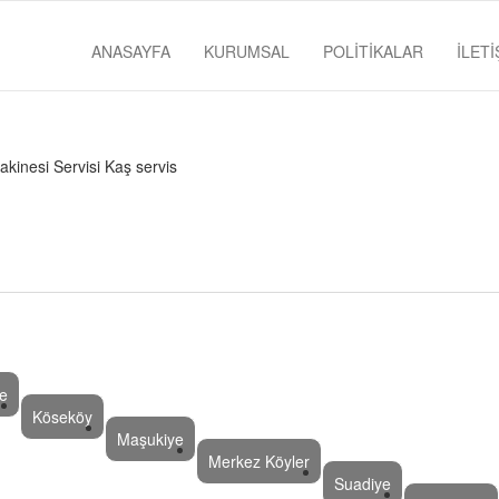
ANASAYFA
KURUMSAL
POLİTİKALAR
İLETİ
e
Köseköy
Maşukiye
Merkez Köyler
Suadiye