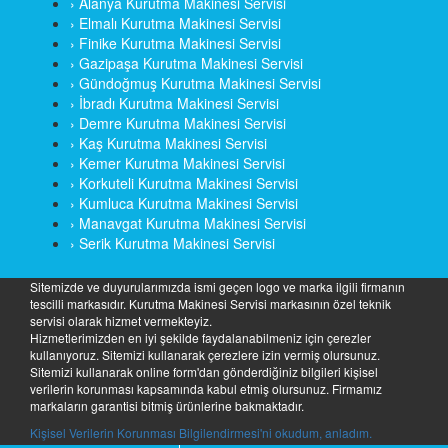
› Alanya Kurutma Makinesi Servisi
› Elmalı Kurutma Makinesi Servisi
› Finike Kurutma Makinesi Servisi
› Gazipaşa Kurutma Makinesi Servisi
› Gündoğmuş Kurutma Makinesi Servisi
› İbradı Kurutma Makinesi Servisi
› Demre Kurutma Makinesi Servisi
› Kaş Kurutma Makinesi Servisi
› Kemer Kurutma Makinesi Servisi
› Korkuteli Kurutma Makinesi Servisi
› Kumluca Kurutma Makinesi Servisi
› Manavgat Kurutma Makinesi Servisi
› Serik Kurutma Makinesi Servisi
Sitemizde ve duyurularımızda ismi geçen logo ve marka ilgili firmanın
tescilli markasıdır. Kurutma Makinesi Servisi markasının özel teknik
servisi olarak hizmet vermekteyiz.
Hizmetlerimizden en iyi şekilde faydalanabilmeniz için çerezler
kullanıyoruz. Sitemizi kullanarak çerezlere izin vermiş olursunuz.
Sitemizi kullanarak online form'dan gönderdiğiniz bilgileri kişisel
verilerin korunması kapsamında kabul etmiş olursunuz. Firmamız
markaların garantisi bitmiş ürünlerine bakmaktadır.
Kişisel Verilerin Korunması Bilgilendirmesi'ni okudum, anladım.