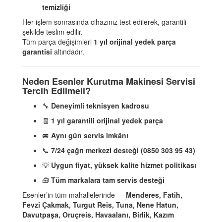
temizliği
Her işlem sonrasında cihazınız test edilerek, garantili
şekilde teslim edilir.
Tüm parça değişimleri
1 yıl orijinal yedek parça
garantisi
altındadır.
Neden Esenler Kurutma Makinesi Servisi
Tercih Edilmeli?
🔧
Deneyimli teknisyen kadrosu
🧾
1 yıl garantili orijinal yedek parça
🚐
Aynı gün servis imkânı
📞
7/24 çağrı merkezi desteği (0850 303 95 43)
💡
Uygun fiyat, yüksek kalite hizmet politikası
🧰
Tüm markalara tam servis desteği
Esenler’in tüm mahallelerinde —
Menderes, Fatih,
Fevzi Çakmak, Turgut Reis, Tuna, Nene Hatun,
Davutpaşa, Oruçreis, Havaalanı, Birlik, Kazım