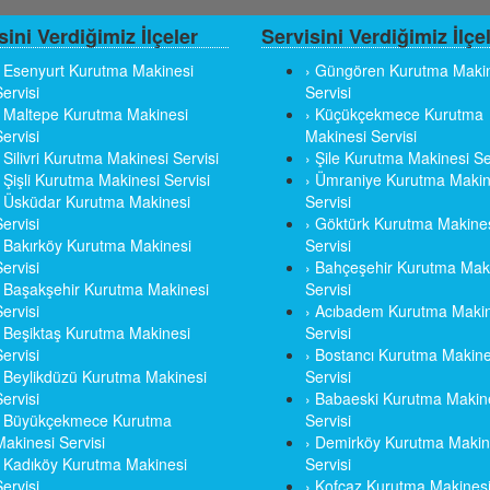
sini Verdiğimiz İlçeler
Servisini Verdiğimiz İlçe
› Esenyurt Kurutma Makinesi
› Güngören Kurutma Maki
ervisi
Servisi
› Maltepe Kurutma Makinesi
› Küçükçekmece Kurutma
ervisi
Makinesi Servisi
› Silivri Kurutma Makinesi Servisi
› Şile Kurutma Makinesi Se
› Şişli Kurutma Makinesi Servisi
› Ümraniye Kurutma Makin
› Üsküdar Kurutma Makinesi
Servisi
ervisi
› Göktürk Kurutma Makine
› Bakırköy Kurutma Makinesi
Servisi
ervisi
› Bahçeşehir Kurutma Mak
› Başakşehir Kurutma Makinesi
Servisi
ervisi
› Acıbadem Kurutma Makin
› Beşiktaş Kurutma Makinesi
Servisi
ervisi
› Bostancı Kurutma Makine
› Beylikdüzü Kurutma Makinesi
Servisi
ervisi
› Babaeski Kurutma Makin
› Büyükçekmece Kurutma
Servisi
Makinesi Servisi
› Demirköy Kurutma Makin
› Kadıköy Kurutma Makinesi
Servisi
ervisi
› Kofçaz Kurutma Makines