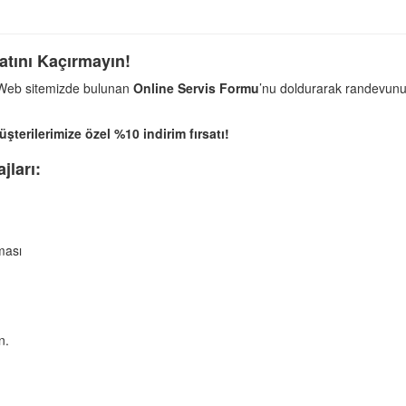
atını Kaçırmayın!
 Web sitemizde bulunan
Online Servis Formu
’nu doldurarak randevunuz
terilerimize özel %10 indirim fırsatı!
jları:
ması
n.