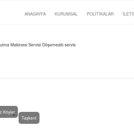
ANASAYFA
KURUMSAL
POLİTİKALAR
İLETİ
z Köyler
Taşkent