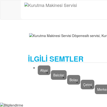
İLGİLİ SEMTLER
Afşar
Balcılar
Bolay
Çetmi
Merke